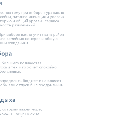
и
е, поэтому при выборе тура важно
ейны, питание, анимация и условия
торию и общий уровень сервиса.
ность развлечений.
При выборе важно учитывать район
личие семейных номеров и общую
щим ожиданиям.
бора
з большего количества
ска и тех, кто хочет спокойно
без спешки.
 определить бюджет и не зависеть
чтобы ваш отпуск был продуманным
тдыха
, которым важны море,
дходят тем, кто хочет