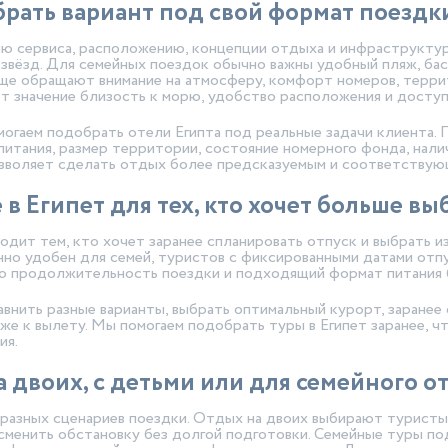
брать вариант под свой формат поездк
ю сервиса, расположению, концепции отдыха и инфраструктур
звёзд. Для семейных поездок обычно важны удобный пляж, басс
аще обращают внимание на атмосферу, комфорт номеров, терри
т значение близость к морю, удобство расположения и доступ
огаем подобрать отели Египта под реальные задачи клиента. 
 питания, размер территории, состояние номерного фонда, на
озволяет сделать отдых более предсказуемым и соответствую
в Египет для тех, кто хочет больше вы
одит тем, кто хочет заранее спланировать отпуск и выбрать и
но удобен для семей, туристов с фиксированными датами отпу
ю продолжительность поездки и подходящий формат питания 
авнить разные варианты, выбрать оптимальный курорт, заранее
же к вылету. Мы помогаем подобрать туры в Египет заранее, 
ия.
на двоих, с детьми или для семейного о
 разных сценариев поездки. Отдых на двоих выбирают туристы
менить обстановку без долгой подготовки. Семейные туры по