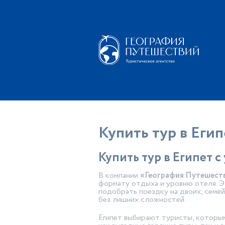
Купить тур в Егип
Купить тур в Египет 
В компании
«География Путешест
формату отдыха и уровню отеля. Э
подобрать поездку на двоих, семей
без лишних сложностей.
Египет выбирают туристы, которым