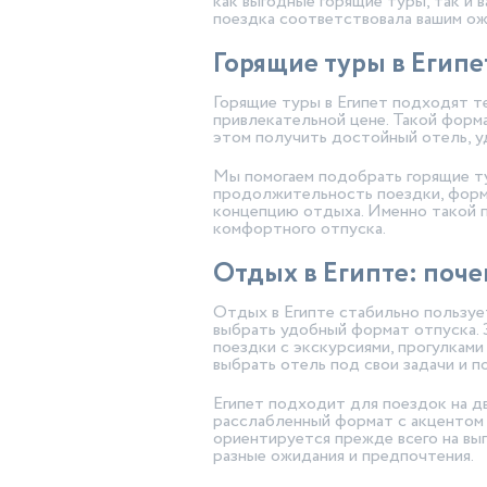
как выгодные горящие туры, так и 
поездка соответствовала вашим ожи
Горящие туры в Египе
Горящие туры в Египет подходят те
привлекательной цене. Такой форм
этом получить достойный отель, у
Мы помогаем подобрать горящие ту
продолжительность поездки, форма
концепцию отдыха. Именно такой п
комфортного отпуска.
Отдых в Египте: поче
Отдых в Египте стабильно пользуе
выбрать удобный формат отпуска. 
поездки с экскурсиями, прогулкам
выбрать отель под свои задачи и 
Египет подходит для поездок на дв
расслабленный формат с акцентом н
ориентируется прежде всего на вы
разные ожидания и предпочтения.