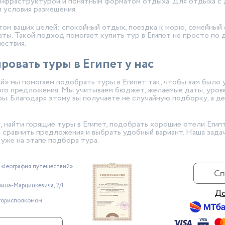
инфраструктурой и понятным форматом отдыха. Для отдыха с 
и условия размещения.
том ваших целей: спокойный отдых, поездка к морю, семейный 
ты. Такой подход помогает купить тур в Египет не просто по 
ествия.
овать туры в Египет у нас
й» мы помогаем подобрать туры в Египет так, чтобы вам было 
ого предложения. Мы учитываем бюджет, желаемые даты, урове
ры. Благодаря этому вы получаете не случайную подборку, а 
т, найти горящие туры в Египет, подобрать хорошие отели Егип
 сравнить предложения и выбрать удобный вариант. Наша задач
уже на этапе подбора тура.
 «География путешествий»
Сп
нина-Марцинкевича, 2/1,
До
 горисполкомом