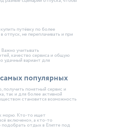
од разные сценарии отпуска, чтобы
 купить путёвку по более
 отпуск, не переплачивать и при
. Важно учитывать
тей, качество сервиса и общую
о удачный вариант для
з самых популярных
, получить понятный сервис и
, так и для более активной
муществом становится возможность
 к морю. Кто-то ищет
всё включено», а кто-то
о подобрать отдых в Египте под