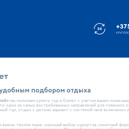
+375
КРУГЛО
ет
с удобным подбором отдыха
вий»
мы помогаем купить тур в Египет с учётом ваших пожелан
то одно из самых востребованных направлений для пляжного о
ный тур, отдых с детьми, вариант с системой «всё включено» 
 важны тёплое море, хороший выбор курортов, понятный фор