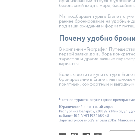
организованный отпуск с удобной 
безопасный вход в море, бассейны 
Мы подбираем туры в Египет с учё
раннее бронирование на удобные да
под ваши ожидания и формат путеш
Почему удобно бронир
В компании «География Путешестви
первой заявки до выбора конкретн
туристов и другие важные парамет
варианты.
Если вы хотите купить тур в Египе
бронирование в Египет, мы поможем
понятным, комфортным и выгодным 
Частное туристское унитарное предприятие
Юридический и почтовый адрес:
Республика Беларусь, 220092, г.Минск, ул. Ду
кабинет 104. УНП 192468945
Зарегистрировано 29 апреля 2015г. Минским