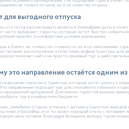
варианты раннего бронирования. Мы подбираем туры в Египет п
даниям не только по цене, но и по качеству отдыха.
т для выгодного отпуска
м, кто готов рассматривать вылеты в ближайшие даты и хочет
ат часто выбирают туристы, которые хотят быстро собраться в
добный перелёт и комфортные условия размещения.
ры в Египет не только по стоимости, но и по наполнению тура
т питания, расположение отеля, пляж, инфраструктуру для де
одход помогает найти не просто дешёвый тур, а действительн
му это направление остаётся одним и
тся высоким спросом у туристов, которые хотят уехать к морю
Это направление подходит как для спокойного пляжного отдыха
и и насыщенной программой. Для многих туристов важным преи
подобрать тур в комфортном бюджете.
оих, семейного отдыха, отпуска с детьми и коротких выездов
а пляж и бассейны, кто-то хочет хороший отель с питанием «
годную цену путёвки. Благодаря большому выбору туров можн