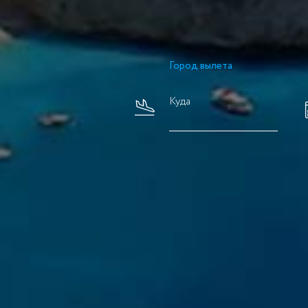
Город вылета
Куда