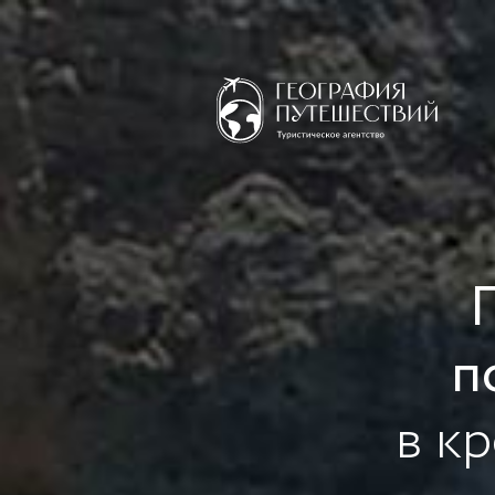
п
в к